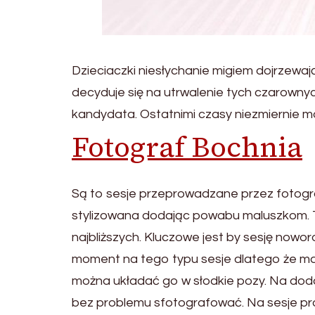
Dzieciaczki niesłychanie migiem dojrzewają
decyduje się na utrwalenie tych czarownyc
kandydata. Ostatnimi czasy niezmiernie m
Fotograf Bochnia
Są to sesje przeprowadzane przez fotogra
stylizowana dodając powabu maluszkom. T
najbliższych. Kluczowe jest by sesję nowo
moment na tego typu sesje dlatego że ma
można układać go w słodkie pozy. Na doda
bez problemu sfotografować. Na sesje pr