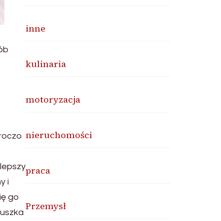
inne
sób
kulinaria
motoryzacja
nieruchomości
uroczo
jlepszy
praca
y i
ię go
Przemysł
luszka